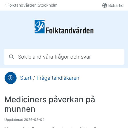
Hoppa till innehåll
Folktandvården Stockholm
Boka tid
Sök bland våra frågor och svar
Start
/
Fråga tandläkaren
Du är här:
Mediciners påverkan på
munnen
Uppdaterad
2026-02-04