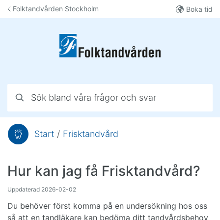
Hoppa till innehåll
Folktandvården Stockholm
Boka tid
Sök bland våra frågor och svar
Start
/
Frisktandvård
Du är här:
Hur kan jag få Frisktandvård?
Uppdaterad
2026-02-02
Du behöver först komma på en undersökning hos oss
så att en tandläkare kan bedöma ditt tandvårdsbehov